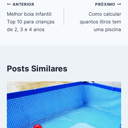
Navegação
ANTERIOR
PRÓXIMO
Melhor boia infantil:
Como calcular
de
Top 10 para crianças
quantos litros tem
Post
de 2, 3 e 4 anos
uma piscina
Posts Similares